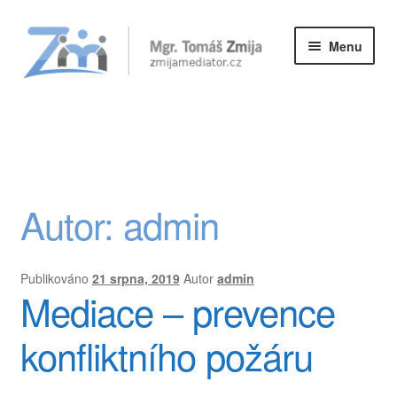
Přeskočit
Přejít
Menu
na
k
navigaci
obsahu
Kurzy
webu
Poskytované služby
O mně
Autor:
admin
Reference
Aktuality a články
Publikováno
21 srpna, 2019
Autor
admin
Mediace – prevence
Kontakt
konfliktního požáru