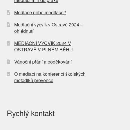
mediaci míří do praxe
Mediace nebo meditace?
Mediační výcvik v Ostravě 2024 –
ohlédnutí
MEDIAČNÍ VÝCVIK 2024 V
OSTRAVĚ V PLNÉM BĚHU
Vánoční přání a poděkování
O mediaci na konferenci školských
metodiků prevence
Rychlý kontakt