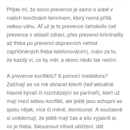
Přijde mi, že slovo prevence je samo o sobě v
našich končinách termínem, který nemá příliš
velkou váhu. Ať už je to prevence čehokoliv (od
prevence v oblasti zdraví, přes prevenci kriminality
až třeba po prevenci dopravních nehod
zapříčiněných třeba telefonováním), mám za to,
že každý ví, co by měl, a skoro nikdo tak nečiní.
A prevence konfliktů? S pomocí mediátora?
Začínají se na mě obracet klienti (teď aktuálně
hlavně bývalí či rozcházející se partneři), kteří už
mají mezi sebou konflikt, ale ještě jsou schopni se
spolu nějak, více či méně, domlouvat. A současně
si uvědomují, že ještě mají čas a sílu vyjasnit si,
co je třeba. S
citová ublížení, dát
kousnout