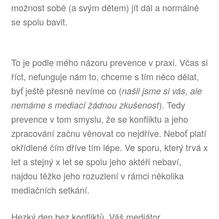
možnost sobě (a svým dětem) jít dál a normálně
se spolu bavit.
To je podle mého názoru prevence v praxi. Včas si
říct, nefunguje nám to, chceme s tím něco dělat,
byť ještě přesně nevíme co (
našli jsme si vás, ale
). Tedy
nemáme s mediací žádnou zkušenost
prevence v tom smyslu, že se konfliktu a jeho
zpracování začnu věnovat co nejdříve. Neboť platí
okřídlené čím dříve tím lépe. Ve sporu, který trvá x
let a stejný x let se spolu jeho aktéři nebaví,
najdou těžko jeho rozuzlení v rámci několika
mediačních setkání.
Hezký den bez konfliktů, Váš mediátor