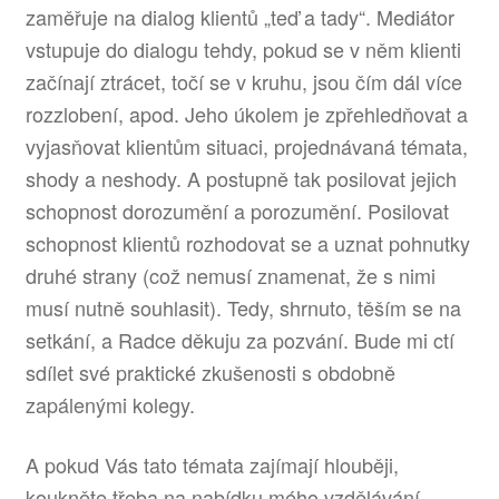
zaměřuje na dialog klientů „teď a tady“. Mediátor
vstupuje do dialogu tehdy, pokud se v něm klienti
začínají ztrácet, točí se v kruhu, jsou čím dál více
rozzlobení, apod. Jeho úkolem je zpřehledňovat a
vyjasňovat klientům situaci, projednávaná témata,
shody a neshody. A postupně tak posilovat jejich
schopnost dorozumění a porozumění. Posilovat
schopnost klientů rozhodovat se a uznat pohnutky
druhé strany (což nemusí znamenat, že s nimi
musí nutně souhlasit). Tedy, shrnuto, těším se na
setkání, a Radce děkuju za pozvání. Bude mi ctí
sdílet své praktické zkušenosti s obdobně
zapálenými kolegy.
A pokud Vás tato témata zajímají hlouběji,
koukněte třeba na nabídku mého vzdělávání –